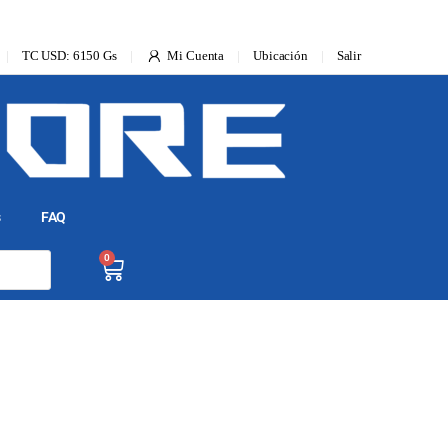
TC USD: 6150 Gs
Mi Cuenta
Ubicación
Salir
s
FAQ
0