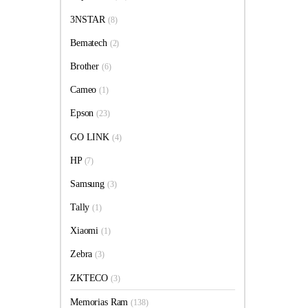
3NSTAR
(8)
Bematech
(2)
Brother
(6)
Cameo
(1)
Epson
(23)
GO LINK
(4)
HP
(7)
Samsung
(3)
Tally
(1)
Xiaomi
(1)
Zebra
(3)
ZKTECO
(3)
Memorias Ram
(138)