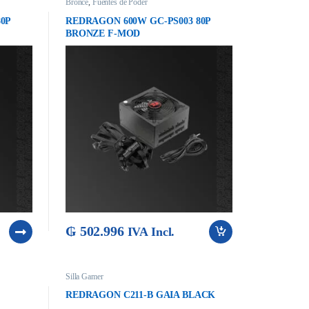
Bronce
,
Fuentes de Poder
0P
REDRAGON 600W GC-PS003 80P
BRONZE F-MOD
₲
502.996
IVA Incl.
Silla Gamer
REDRAGON C211-B GAIA BLACK