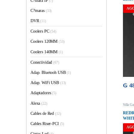
C?mara IP
(7)
AG
C?maras
(33)
DVR
(11)
Coolers PC
(54)
Coolers 120MM
(53)
Coolers 140MM
(1)
Conectividad
(67)
Adap. Bluetooh USB
(1)
Adap. WiFi USB
(13)
₲
48
Adaptadores
(5)
Alexa
(22)
Silla G
REDR
Cables de Red
(12)
WHI
Cables Riser-PCI
(5)
AG
Cintas Led