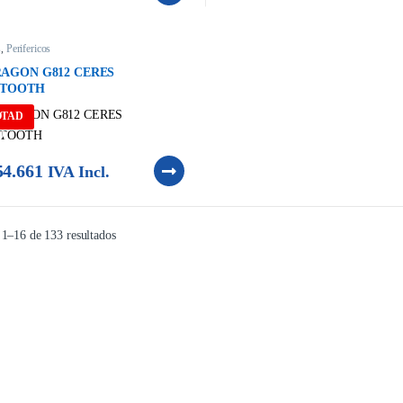
s
,
Perifericos
AGON G812 CERES
ETOOTH
OTAD
O
4.661
IVA Incl.
1–16 de 133 resultados