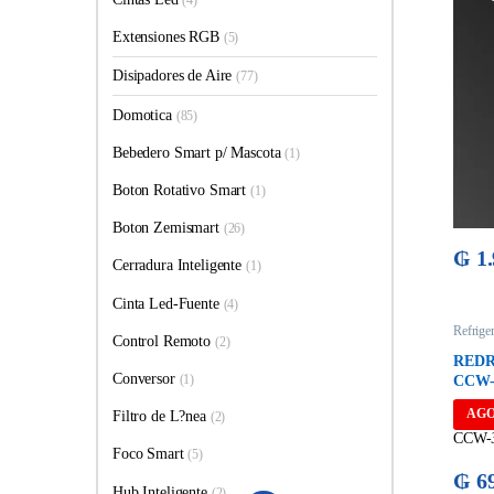
(4)
Extensiones RGB
(5)
Disipadores de Aire
(77)
Domotica
(85)
Bebedero Smart p/ Mascota
(1)
Boton Rotativo Smart
(1)
Boton Zemismart
(26)
₲
1.
Cerradura Inteligente
(1)
Cinta Led-Fuente
(4)
Refrige
Control Remoto
(2)
REDR
Conversor
(1)
CCW-
AG
Filtro de L?nea
(2)
Foco Smart
(5)
₲
69
Hub Inteligente
(2)