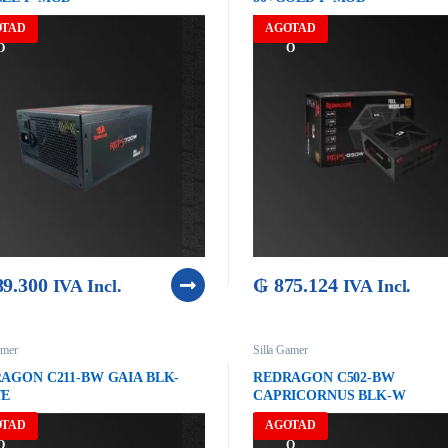
OTAD
AGOTAD
O
O
9.300
₲
875.124
IVA Incl.
IVA Incl.
amer
Silla Gamer
AGON C211-BW GAIA BLK-
REDRAGON C502-BW
TE
CAPRICORNUS BLK-W
OTAD
AGOTAD
O
O