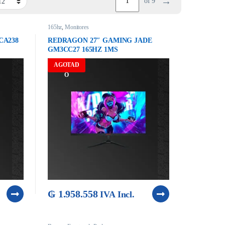
→
of 9
165hz
,
Monitores
CA238
REDRAGON 27″ GAMING JADE
GM3CC27 165HZ 1MS
AGOTAD
O
₲
1.958.558
IVA Incl.