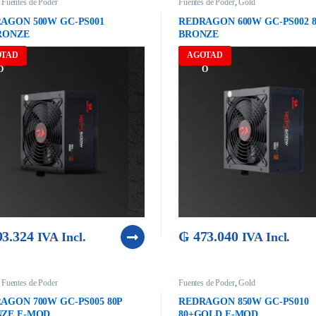
,
Fuentes de Poder
Fuentes de Poder
,
Gold
AGON 500W GC-PS001
REDRAGON 600W GC-PS002 8
RONZE
BRONZE
OTAD
AGOTAD
O
O
3.324
₲
473.040
IVA Incl.
IVA Incl.
,
Fuentes de Poder
Fuentes de Poder
,
Gold
AGON 700W GC-PS005 80P
REDRAGON 850W GC-PS010
ZE F-MOD
80+GOLD F-MOD