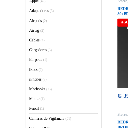
Apple
Bronce
(49)
REDR
Adaptadores
(3)
80+B
Airpods
(2)
AG
Airtag
(2)
Cables
(4)
Cargadores
(3)
Earpods
(1)
iPads
(2)
iPhones
(7)
Macbooks
(23)
₲
39
Mouse
(1)
Pencil
(1)
Bronce
Camaras de Vigilancia
(51)
REDR
BRON