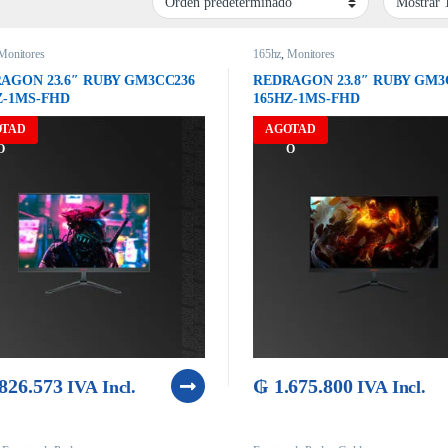
Monitores
165hz
,
Monitores
AGON 23.6″ RUBY GM3CC236
REDRAGON 23.8″ RUBY GM3
Z-1MS-FHD
165HZ-1MS-FHD
OTAD
AGOTAD
O
O
826.573
₲
1.675.800
IVA Incl.
IVA Incl.