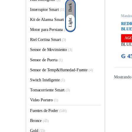
Dark
Interruptor Smart
(11)
Mando
Kit de Alarma Smart
(1)
Light
REDR
BLU
Motor para Persiana
(3)
AG
Riel Cortina Smart
(5)
Sensor de Movimiento
(3)
₲
45
Sensor de Puerta
(1)
Sensor de Temp&Humedad-Fuente
(4)
Mostrando 
Switch Inteligente
(1)
Tomacorriente Smart
(3)
Video Portero
(1)
Fuentes de Poder
(146)
Bronce
(45)
Gold
(55)