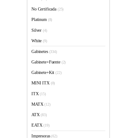
No Certificada
(25)
Platinum
(8)
Silver
(4)
White
(9)
Gabinetes
(334)
Gabinete+Fuente
(2)
Gabinete+Kit
(22)
MINI ITX
(0)
ITX
(15)
MATX
(12)
ATX
(83)
EATX
(19)
Impresoras
(62)