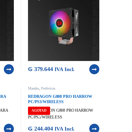
₲
379.644
IVA Incl.
Mandos
,
Perifericos
ARA
REDRAGON G808 PRO HARROW
PC/PS3/WIRELESS
AGOTAD
O
₲
244.404
IVA Incl.