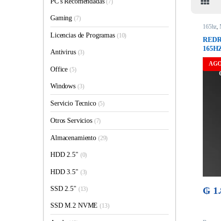
PC's Recomendadas
(7)
Gaming
(7)
165hz
,
Licencias de Programas
(10)
REDR
165H
Antivirus
(3)
AG
Office
(5)
Windows
(3)
Servicio Tecnico
(5)
Otros Servicios
(7)
Almacenamiento
(29)
HDD 2.5"
(0)
HDD 3.5"
(3)
₲
1.
SSD 2.5"
(13)
SSD M.2 NVME
(13)