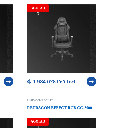
AGOTAD
O
₲
1.984.028
IVA Incl.
Disipadores de Aire
REDRAGON EFFECT RGB CC-2000
AGOTAD
O