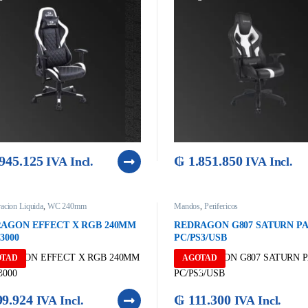
945.125
₲
1.851.850
IVA Incl.
IVA Incl.
racion Liquida
,
WC 240mm
Mandos
,
Perifericos
AGON EFFECT X RGB 240MM
REDRAGON G807 SATURN P
3000
PC/PS3/USB
OTAD
AGOTAD
O
O
9.924
₲
111.300
IVA Incl.
IVA Incl.