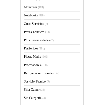
Monitores
(189)
Notebooks
(428)
Otros Servicios
(7)
Pastas Termicas
(13)
PC's Recomendadas
(7)
Perifericos
(391)
Placas Madre
(565)
Procesadores
(150)
Refrigeracion Liquida
(124)
Servicio Tecnico
(5)
Silla Gamer
(35)
Sin Categoria
(4)