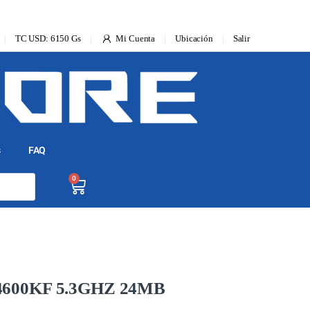
TC USD: 6150 Gs
Mi Cuenta
Ubicación
Salir
s
FAQ
0
4600KF 5.3GHZ 24MB