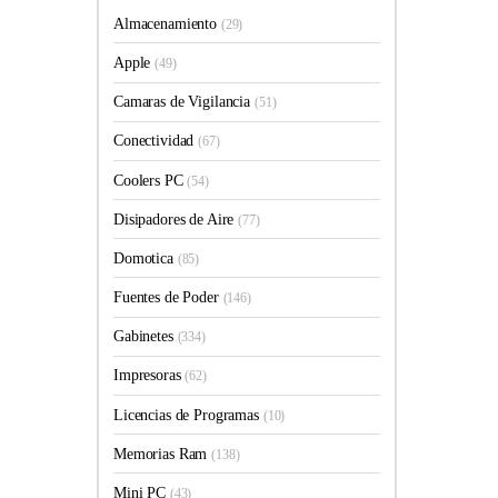
Almacenamiento
(29)
Apple
(49)
Camaras de Vigilancia
(51)
Conectividad
(67)
Coolers PC
(54)
Disipadores de Aire
(77)
Domotica
(85)
Fuentes de Poder
(146)
Gabinetes
(334)
Impresoras
(62)
Licencias de Programas
(10)
Memorias Ram
(138)
Mini PC
(43)