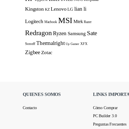
lian li
Kingston
Lenovo
LG
KZ
MSI
Logitech
Mtek
Macbook
Razer
Redragon
Sate
Ryzen
Samsung
Thermalright
Sonoff
XFX
Up Gamer
Zigbee
Zotac
QUIENES SOMOS
LINKS IMPORT
Contacto
Cómo Comprar
PC Builder 3.0
Preguntas Frecuentes