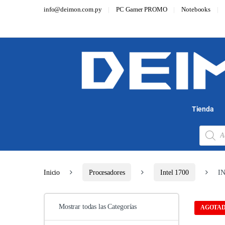
info@deimon.com.py
PC Gamer PROMO
Notebooks
Tienda
Inicio
Procesadores
Intel 1700
I
Mostrar todas las Categorías
AGOTA
O