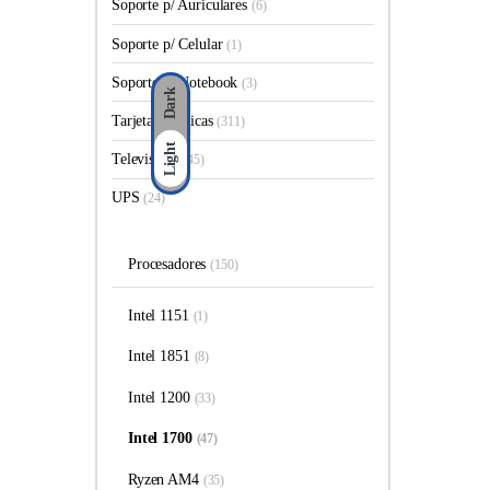
Soporte p/ Auriculares
(6)
Soporte p/ Celular
(1)
Soporte p/ Notebook
(3)
Dark
Tarjetas Graficas
(311)
Light
Televisores
(45)
UPS
(24)
Procesadores
(150)
Intel 1151
(1)
Intel 1851
(8)
Intel 1200
(33)
Intel 1700
(47)
Ryzen AM4
(35)