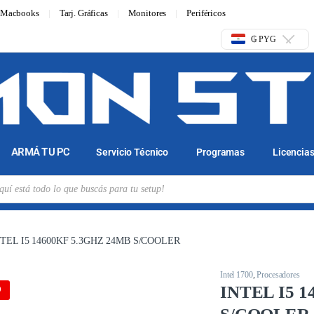
Macbooks
Tarj. Gráficas
Monitores
Periféricos
₲ PYG
ARMÁ TU PC
Servicio Técnico
Programas
Licencia
NTEL I5 14600KF 5.3GHZ 24MB S/COOLER
Intel 1700
,
Procesadores
INTEL I5 1
D