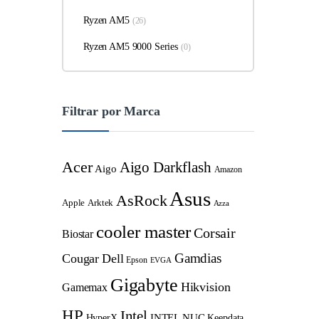
Ryzen AM5
(26)
Ryzen AM5 9000 Series
(0)
Filtrar por Marca
Acer
Aigo Darkflash
Aigo
Amazon
Asus
AsRock
Apple
Arktek
Azza
cooler master
Corsair
Biostar
Gamdias
Cougar
Dell
Epson
EVGA
Gigabyte
Hikvision
Gamemax
HP
Intel
INTEL NUC
Keepdata
HyperX