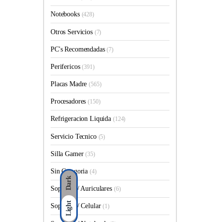
Notebooks
(428)
Otros Servicios
(7)
PC's Recomendadas
(7)
Perifericos
(391)
Placas Madre
(565)
Procesadores
(150)
Refrigeracion Liquida
(124)
Servicio Tecnico
(5)
Silla Gamer
(35)
Sin Categoria
(4)
Dark
Soporte p/ Auriculares
(6)
Light
Soporte p/ Celular
(1)