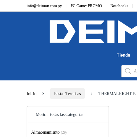
info@deimon.com.py
PC Gamer PROMO
Notebooks
Tienda
Inicio
Pastas Termicas
THERMALRIGHT Past
Mostrar todas las Categorías
Almacenamiento
(29)