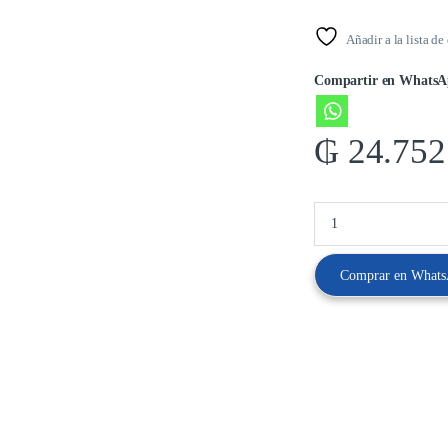
Añadir a la lista de
Compartir en WhatsA
₲
24.752
Comprar en What