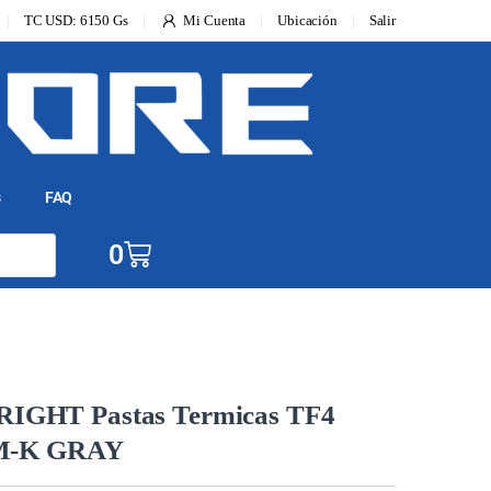
TC USD: 6150 Gs
Mi Cuenta
Ubicación
Salir
s
FAQ
0
GHT Pastas Termicas TF4
/M-K GRAY