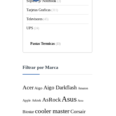
Soporte p/ Notebook
(3)
Tarjetas Graficas
(311)
Televisores
(45)
UPS
(24)
Pastas Termicas
(13)
Filtrar por Marca
Acer
Aigo Darkflash
Aigo
Amazon
Asus
AsRock
Apple
Arktek
Azza
cooler master
Corsair
Biostar