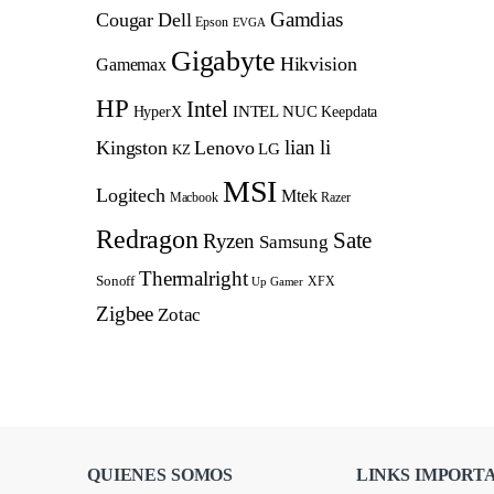
Gamdias
Cougar
Dell
Epson
EVGA
Gigabyte
Hikvision
Gamemax
HP
Intel
INTEL NUC
Keepdata
HyperX
lian li
Kingston
Lenovo
LG
KZ
MSI
Logitech
Mtek
Macbook
Razer
Redragon
Sate
Ryzen
Samsung
Thermalright
Sonoff
XFX
Up Gamer
Zigbee
Zotac
QUIENES SOMOS
LINKS IMPORT