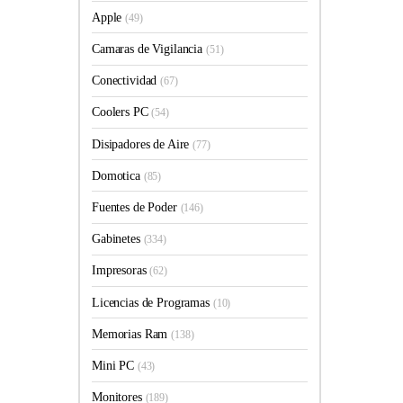
Apple
(49)
Camaras de Vigilancia
(51)
Conectividad
(67)
Coolers PC
(54)
Disipadores de Aire
(77)
Domotica
(85)
Fuentes de Poder
(146)
Gabinetes
(334)
Impresoras
(62)
Licencias de Programas
(10)
Memorias Ram
(138)
Mini PC
(43)
Monitores
(189)