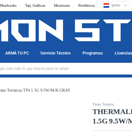
Macbooks
Tarj. Gráficas
Monitores
Periféricos
₲ PYG
ARMÁ TU PC
Servicio Técnico
Programas
Licencia
as Termicas TF4 1.5G 9.5W/M-K GRAY
Pastas Termicas
THERMALRI
1.5G 9.5W